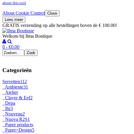
about this tool
About Cookie Control
Close
Lees meer
GRATIS verzending op alle bestellingen boven de € 100.00!
Welkom bij Ilma Boutique
0 - €0.00
Categorieën
Servetten
112
Ambiente
31
Atelier
Clayre & Eef
2
Depa
Ihr
3
Nouveau
2
Nuova R2S
1
Paper products
Paper+Design
5