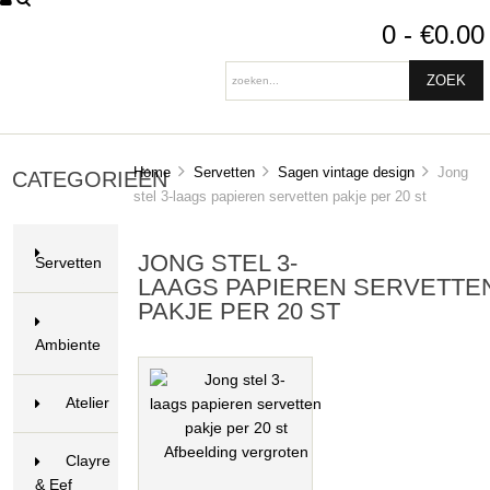
0 - €0.00
Home
Servetten
Sagen vintage design
Jong
CATEGORIEËN
stel 3-laags papieren servetten pakje per 20 st
JONG STEL 3-
Servetten
LAAGS PAPIEREN SERVETTE
112
PAKJE PER 20 ST
Ambiente
31
Atelier
Afbeelding vergroten
Clayre
& Eef