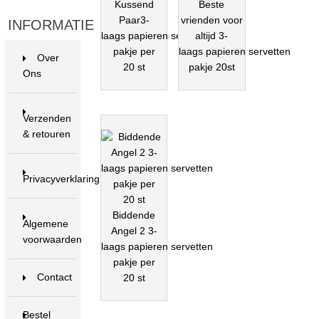
Kussend
Beste
Paar3-
vrienden voor
INFORMATIE
laags papieren servetten
altijd 3-
pakje per
laags papieren servetten
Over
20 st
pakje 20st
Ons
Verzenden
& retouren
Privacyverklaring
Biddende
Algemene
Angel 2 3-
voorwaarden
laags papieren servetten
pakje per
Contact
20 st
Bestel