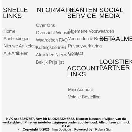
SNELLE
INFORMATIE
KLANTEN
SOCIAL
LINKS
SERVICE
MEDIA
Over Ons
Home
Algemene Voorwaarden
Overzicht Website
BETAALM
Aanbiedingen
Verzenden & Retouren
Waardebon FAQ
Nieuwe Artikelen
Privacyverklaring
Kortingsbonnen
Alle Artikelen
Contact
Afmelden Nieuwsbrief
LOGISTIE
Bekijk Prijslijst
PARTNER
ACCOUNT
LINKS
Mijn Account
Volg je Bestelling
KVK nr.: 34247557, Btw-id: NL002123246B53. Kleuren kunnen afwijken van de
werkelijkheid. Prijs- en model-wijzigingen onder voorbehoud. Alle prijzen zijn incl.
BTW.
Copyright © 2026
Ilma Boutique
. Powered by
Robwa Sign