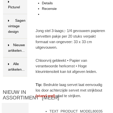
Details
Picturel
Recensie
Sagen
vintage
Jong stel 3-laags;- 1/4 gevouwen papieren
design
servetten pakje per 20 stuks verpakt
68
formaat van ongeveer: 33 x 33 cm
Nieuwe
uitgevouwen.
artikelen...
Chloorvrij gebleekt • Papier van
Alle
verantwoorde herkomst • Hoge
artikelen...
kleurintensiteit kan tot afgeven leiden.
Tip:
Bedrukte laag servet laat eenvoudig
los door achterzijde servet met strijkbout
NIEUW IN
(stand wol)
glad te strijken.
ASSORTIMENT [MEER]
TEXT_PRODUCT_MODEL80035